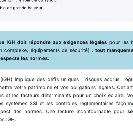
que IGH : le rôle clé du syndic
uble de grande hauteur
que IGH doit répondre aux exigences légales
pour les b
ion complexe, équipements de sécurité) :
tout manquemen
 respecte les normes
.
IGH) implique des défis uniques : risques accrus, régl
tre votre patrimoine et vos obligations légales. Cet artic
lles et les facteurs déterminants pour un choix éclairé
s systèmes SSI et les contrôles réglementaires façonn
respect des normes. Une lecture incontournable pour
sé
es IGH.