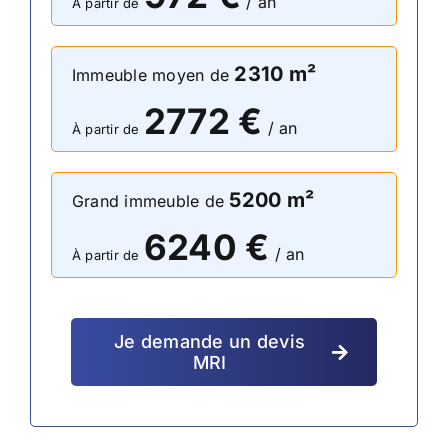
/ an
À partir de
2310
m²
Immeuble moyen de
2772
€
/ an
À partir de
5200
m²
Grand immeuble de
6240
€
/ an
À partir de
Je demande un devis
MRI