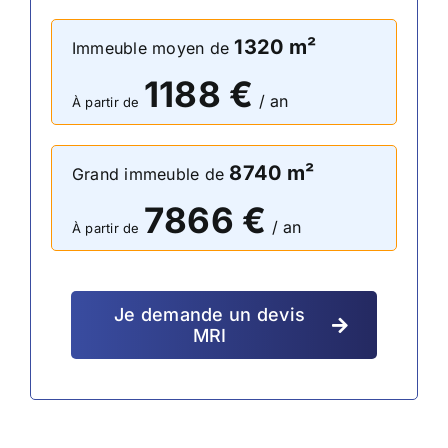
1320
m²
Immeuble moyen de
1188
€
/ an
À partir de
8740
m²
Grand immeuble de
7866
€
/ an
À partir de
Je demande un devis
MRI